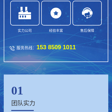



实力公司
经验丰富
售后保障
153 8509 1011

服务热线：
01
团队实力