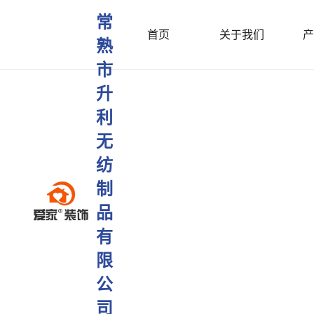
常
首页
关于我们
产
熟
市
升
利
无
纺
制
品
有
限
公
司