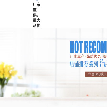
厂家
直
供，
量大
从优