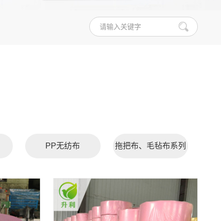
PP无纺布
拖把布、毛毡布系列